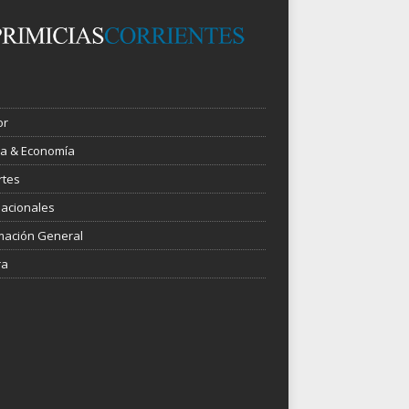
or
ica & Economía
rtes
nacionales
mación General
ra