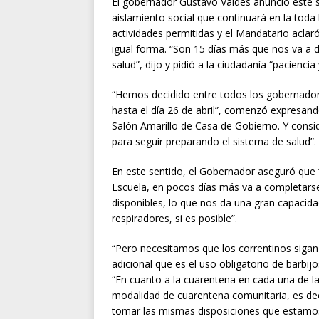
El gobernador Gustavo Valdés anunció este 
aislamiento social que continuará en la toda 
actividades permitidas y el Mandatario aclar
igual forma. “Son 15 días más que nos va a 
salud”, dijo y pidió a la ciudadanía “pacienci
“Hemos decidido entre todos los gobernadore
hasta el día 26 de abril”, comenzó expresand
Salón Amarillo de Casa de Gobierno. Y cons
para seguir preparando el sistema de salud”.
En este sentido, el Gobernador aseguró que
Escuela, en pocos días más va a completarse
disponibles, lo que nos da una gran capacida
respiradores, si es posible”.
“Pero necesitamos que los correntinos siga
adicional que es el uso obligatorio de barbijo
“En cuanto a la cuarentena en cada una de l
modalidad de cuarentena comunitaria, es dec
tomar las mismas disposiciones que estamos