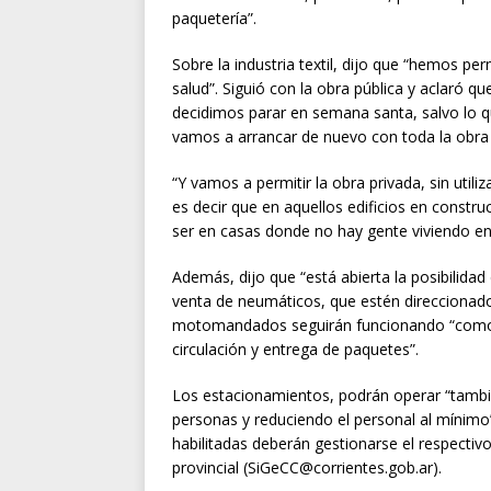
paquetería”.
Sobre la industria textil, dijo que “hemos p
salud”. Siguió con la obra pública y aclaró qu
decidimos parar en semana santa, salvo lo qu
vamos a arrancar de nuevo con toda la obra 
“Y vamos a permitir la obra privada, sin utili
es decir que en aquellos edificios en constru
ser en casas donde no hay gente viviendo en
Además, dijo que “está abierta la posibilida
venta de neumáticos, que estén direccionado
motomandados seguirán funcionando “como 
circulación y entrega de paquetes”.
Los estacionamientos, podrán operar “tambié
personas y reduciendo el personal al mínimo
habilitadas deberán gestionarse el respectivo
provincial (SiGeCC@corrientes.gob.ar).