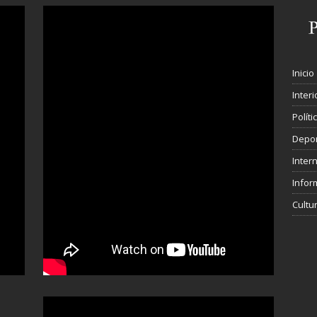
Inicio
Interi
Polít
Depo
Inter
Infor
Cultu