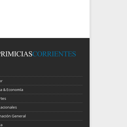
or
ica & Economía
rtes
nacionales
mación General
ra