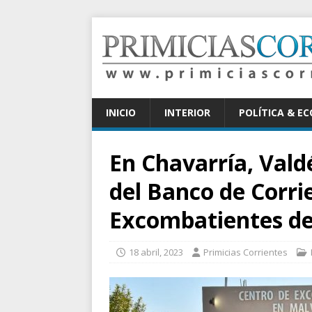
INICIO
INTERIOR
POLÍTICA & E
En Chavarría, Vald
del Banco de Corri
Excombatientes de
18 abril, 2023
Primicias Corrientes