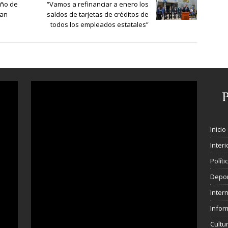
eño de
“Vamos a refinanciar a enero los
San
saldos de tarjetas de créditos de
todos los empleados estatales”
Inicio
Interi
Polít
Depo
Inter
Infor
Cultu