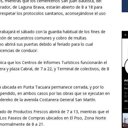
os, mientras que los cementerios San Juan Bautista, del
abrador, de Laguna Brava, estarán abierto de 8 a 18 para
s respetar los protocolos sanitarios, aconsejándose el uso
trabajará el sábado con la guardia habitual de los fines de
tión de secuestros comunes y cobro de multas.
no abrirá sus puertas debido al feriado para lo cual
cencias de conducir.
ca que los Centros de Informes Turísticos funcionarán el
era y plaza Cabral, de 7 a 22, y Terminal de colectivos, de 8
a ubicada en Punta Tacuara permanece cerrada, y por lo
suspendido, en ambos casos por las obras que se ejecutan en
Ñandereko de la avenida Costanera General San Martín.
cado de Productos Frescos abrirá de 7 a 13, mientras que el
. Los Paseos de Compras ubicados en El Piso, Zona Norte
 normalmente de 8 a 21.