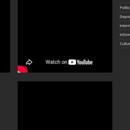
Polít
Depo
Inter
Infor
Cultu