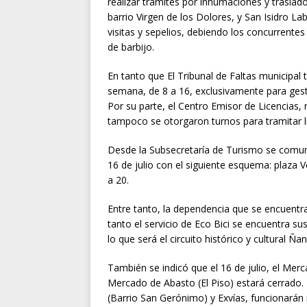
realizar trámites por inhumaciones y traslad
barrio Virgen de los Dolores, y San Isidro L
visitas y sepelios, debiendo los concurrente
de barbijo.
En tanto que El Tribunal de Faltas municipal 
semana, de 8 a 16, exclusivamente para ges
Por su parte, el Centro Emisor de Licencias, 
tampoco se otorgaron turnos para tramitar li
Desde la Subsecretaría de Turismo se comuni
16 de julio con el siguiente esquema: plaza V
a 20.
Entre tanto, la dependencia que se encuentr
tanto el servicio de Eco Bici se encuentra 
lo que será el circuito histórico y cultural 
También se indicó que el 16 de julio, el Mer
Mercado de Abasto (El Piso) estará cerrado
(Barrio San Gerónimo) y Exvías, funcionarán