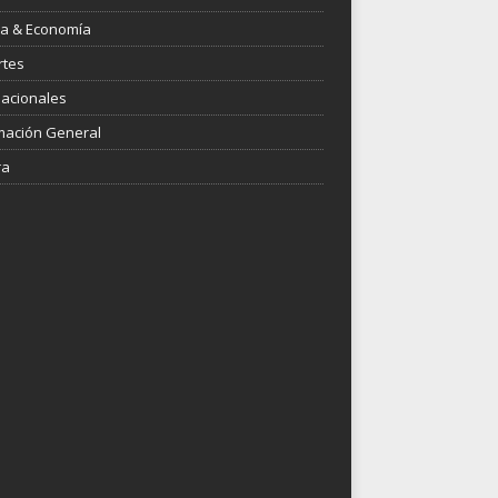
ica & Economía
rtes
nacionales
mación General
ra