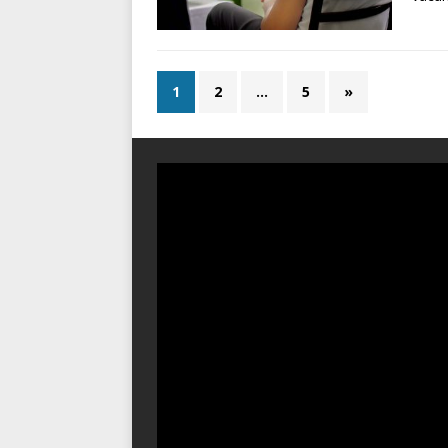
1
2
…
5
»