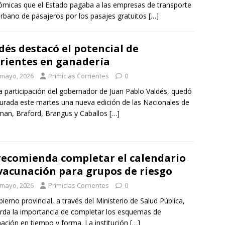
micas que el Estado pagaba a las empresas de transporte
urbano de pasajeros por los pasajes gratuitos
[…]
dés destacó el potencial de
rientes en ganadería
 mayo, 2026
Primicias Corrientes
0
a participación del gobernador de Juan Pablo Valdés, quedó
urada este martes una nueva edición de las Nacionales de
an, Braford, Brangus y Caballos
[…]
recomienda completar el calendario
vacunación para grupos de riesgo
 mayo, 2026
Primicias Corrientes
0
bierno provincial, a través del Ministerio de Salud Pública,
rda la importancia de completar los esquemas de
ación en tiempo y forma. La institución
[…]