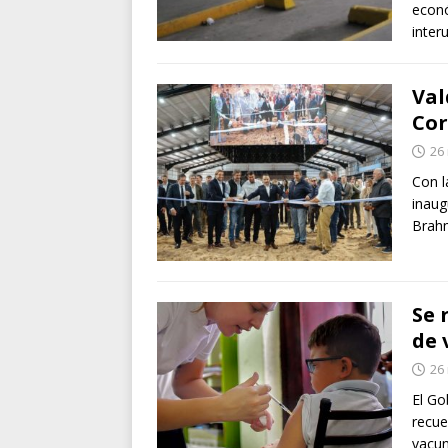
econó
inter
Val
Cor
26
Con l
inaug
Brahm
Se 
de 
26
El Go
recue
vacun