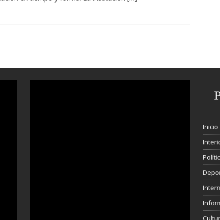
Inicio
Interi
Polít
Depo
Inter
Infor
Cultu