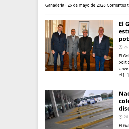
Ganadería · 26 de mayo de 2026 Corrientes 
El 
est
pot
26
El Go
polít
clave
el
[…]
Nac
col
dis
26
El Go