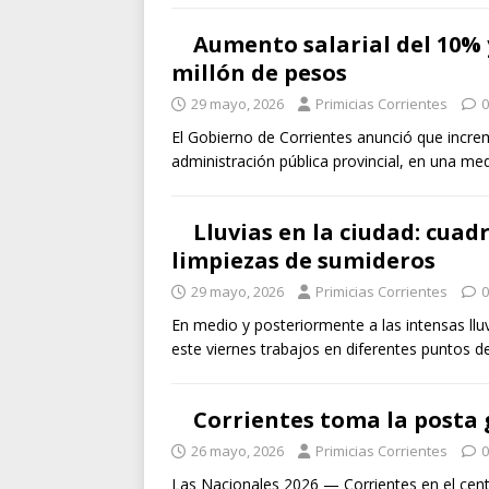
Aumento salarial del 10% y
millón de pesos
29 mayo, 2026
Primicias Corrientes
0
El Gobierno de Corrientes anunció que increm
administración pública provincial, en una m
Lluvias en la ciudad: cuad
limpiezas de sumideros
29 mayo, 2026
Primicias Corrientes
0
En medio y posteriormente a las intensas lluv
este viernes trabajos en diferentes puntos d
Corrientes toma la posta 
26 mayo, 2026
Primicias Corrientes
0
Las Nacionales 2026 — Corrientes en el cent