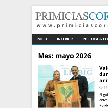
INICIO
INTERIOR
POLÍTICA & E
Mes:
mayo 2026
Val
dur
ani
29
El go
anive
Polid