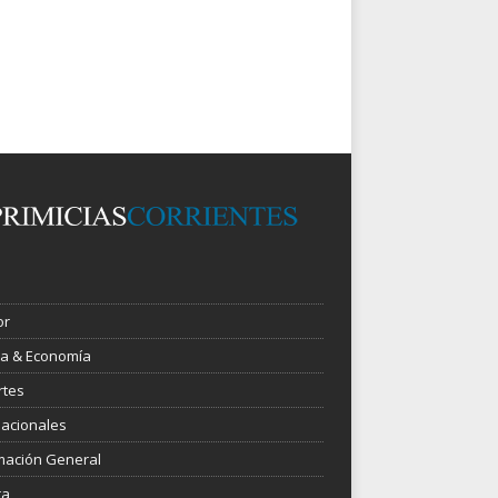
or
ica & Economía
rtes
nacionales
mación General
ra