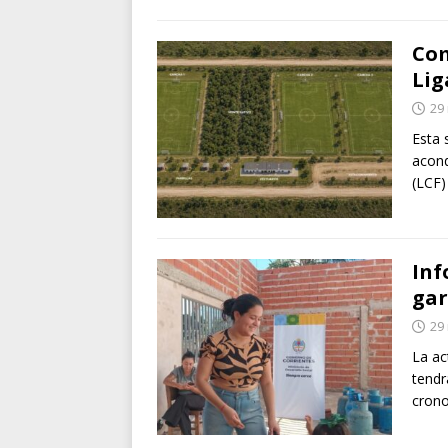
Com
Lig
29
Esta 
acond
(LCF)
Inf
gar
29
La ac
tendr
cron