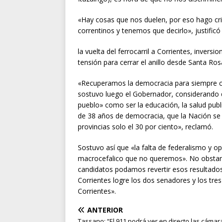
«Hay cosas que nos duelen, por eso hago crit
correntinos y tenemos que decirlo», justific
la vuelta del ferrocarril a Corrientes, inversi
tensión para cerrar el anillo desde Santa Rosa
«Recuperamos la democracia para siempre co
sostuvo luego el Gobernador, considerando q
pueblo» como ser la educación, la salud publ
de 38 años de democracia, que la Nación se 
provincias solo el 30 por ciento», reclamó.
Sostuvo así que «la falta de federalismo y o
macrocefalico que no queremos». No obstan
candidatos podamos revertir esos resultado
Corrientes logre los dos senadores y los tre
Corrientes».
ANTERIOR
Tassano: “El 911 podrá ver en directo las cáma