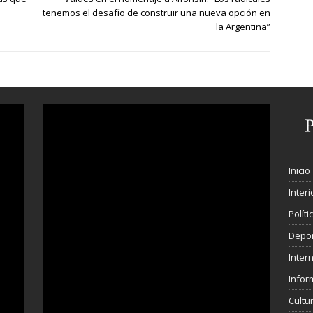
tenemos el desafío de construir una nueva opción en
la Argentina”
Inicio
Interi
Polít
Depo
Inter
Infor
Cultu