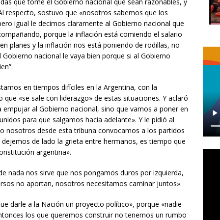
idas que tome el Gobierno nacional que sean razonables, y
. Al respecto, sostuvo que «nosotros sabemos que los
pero igual le decimos claramente al Gobierno nacional que
ompañando, porque la inflación está comiendo el salario
nen planes y la inflación nos está poniendo de rodillas, no
Gobierno nacional le vaya bien porque si al Gobierno
ien”.
amos en tiempos difíciles en la Argentina, con la
 que «se sale con liderazgo» de estas situaciones. Y aclaró
 empujar al Gobierno nacional, sino que vamos a poner en
 unidos para que salgamos hacia adelante». Y le pidió al
o nosotros desde esta tribuna convocamos a los partidos
 dejemos de lado la grieta entre hermanos, es tiempo que
nstitución argentina».
 «de nada nos sirve que nos pongamos duros por izquierda,
rsos no aportan, nosotros necesitamos caminar juntos».
ue darle a la Nación un proyecto político», porque «nadie
, entonces los que queremos construir no tenemos un rumbo