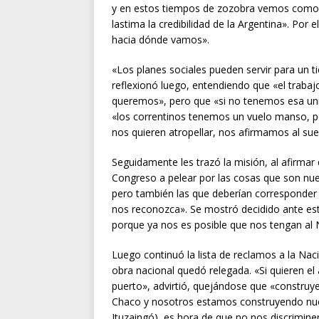
y en estos tiempos de zozobra vemos como se
lastima la credibilidad de la Argentina». Po
hacia dónde vamos».
«Los planes sociales pueden servir para un
reflexionó luego, entendiendo que «el trabaj
queremos», pero que «si no tenemos esa unid
«los correntinos tenemos un vuelo manso,
nos quieren atropellar, nos afirmamos al su
Seguidamente les trazó la misión, al afirmar
Congreso a pelear por las cosas que son nues
pero también las que deberían corresponder
nos reconozca». Se mostró decidido ante est
porque ya nos es posible que nos tengan al 
Luego continuó la lista de reclamos a la Naci
obra nacional quedó relegada. «Si quieren 
puerto», advirtió, quejándose que «construy
Chaco y nosotros estamos construyendo nuest
Ituzaingó), es hora de que no nos discrimin