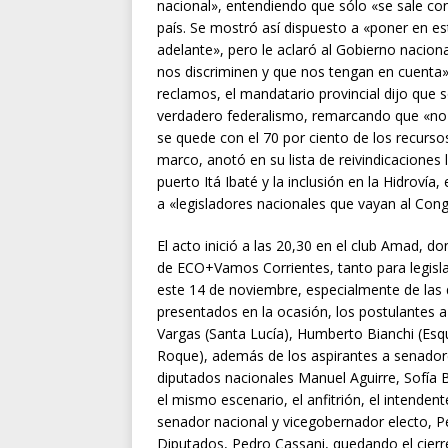
nacional», entendiendo que sólo «se sale con 
país. Se mostró así dispuesto a «poner en es
adelante», pero le aclaró al Gobierno nacio
nos discriminen y que nos tengan en cuenta»
reclamos, el mandatario provincial dijo que 
verdadero federalismo, remarcando que «no 
se quede con el 70 por ciento de los recursos
marco, anotó en su lista de reivindicaciones 
puerto Itá Ibaté y la inclusión en la Hidrovía
a «legisladores nacionales que vayan al Cong
El acto inició a las 20,30 en el club Amad, 
de ECO+Vamos Corrientes, tanto para legisla
este 14 de noviembre, especialmente de las q
presentados en la ocasión, los postulantes a 
Vargas (Santa Lucía), Humberto Bianchi (Esqu
Roque), además de los aspirantes a senadore
diputados nacionales Manuel Aguirre, Sofía 
el mismo escenario, el anfitrión, el intende
senador nacional y vicegobernador electo, Pe
Diputados, Pedro Cassani, quedando el cierre