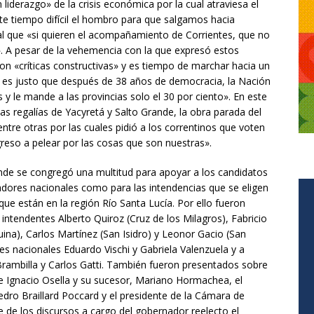
liderazgo» de la crisis económica por la cual atraviesa el
te tiempo difícil el hombro para que salgamos hacia
nal que «si quieren el acompañamiento de Corrientes, que no
. A pesar de la vehemencia con la que expresó estos
son «críticas constructivas» y es tiempo de marchar hacia un
es justo que después de 38 años de democracia, la Nación
 y le mande a las provincias solo el 30 por ciento». En este
las regalías de Yacyretá y Salto Grande, la obra parada del
, entre otras por las cuales pidió a los correntinos que voten
reso a pelear por las cosas que son nuestras».
donde se congregó una multitud para apoyar a los candidatos
dores nacionales como para las intendencias que se eligen
ue están en la región Río Santa Lucía. Por ello fueron
intendentes Alberto Quiroz (Cruz de los Milagros), Fabricio
ina), Carlos Martínez (San Isidro) y Leonor Gacio (San
s nacionales Eduardo Vischi y Gabriela Valenzuela y a
Brambilla y Carlos Gatti. También fueron presentados sobre
nte Ignacio Osella y su sucesor, Mariano Hormachea, el
dro Braillard Poccard y el presidente de la Cámara de
 de los discursos a cargo del gobernador reelecto el