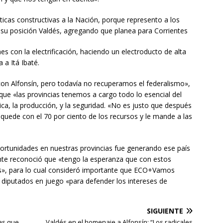
icas constructivas a la Nación, porque represento a los
ó su posición Valdés, agregando que planea para Corrientes
ones con la electrificación, haciendo un electroducto de alta
 a Itá Ibaté.
n Alfonsín, pero todavía no recuperamos el federalismo»,
ue «las provincias tenemos a cargo todo lo esencial del
ica, la producción, y la seguridad. «No es justo que después
quede con el 70 por ciento de los recursos y le mande a las
portunidades en nuestras provincias fue generando ese país
te reconoció que «tengo la esperanza que con estos
s», para lo cual consideró importante que ECO+Vamos
s diputados en juego «para defender los intereses de
SIGUIENTE
ras que
Valdés en el homenaje a Alfonsín: “Los radicales