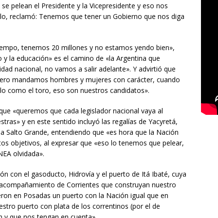
 pelean el Presidente y la Vicepresidente y eso nos
r ello, reclamó: Tenemos que tener un Gobierno que nos diga
 tiempo, tenemos 20 millones y no estamos yendo bien»,
o y la educación» es el camino de «la Argentina que
ad nacional, no vamos a salir adelante». Y advirtió que
 pero mandamos hombres y mujeres con carácter, cuando
elo como el toro, eso son nuestros candidatos».
 que «queremos que cada legislador nacional vaya al
tras» y en este sentido incluyó las regalías de Yacyretá,
 a Salto Grande, entendiendo que «es hora que la Nación
os objetivos, al expresar que «eso lo tenemos que pelear,
NEA olvidada».
ón con el gasoducto, Hidrovía y el puerto de Itá Ibaté, cuya
el acompañamiento de Corrientes que construyan nuestro
eron en Posadas un puerto con la Nación igual que en
ro puerto con plata de los correntinos (por el de
en y que nos tengan en cuenta».