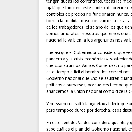
tengan dudas los correntinos, todas las med
ojalá que funcione este control de precios»
controles de precios no funcionaron nunca, 
tomen la medida, nosotros vamos a estar ac
de los trabajadores, el salario de los que tie
somos timoratos, nosotros queremos que al 
nacional le va bien, a los argentinos nos va b
Fue así que el Gobernador consideró que «est
pandemia y la crisis económica», sosteniendo
que «construimos Vamos Corrientes, no para
este tiempo difícil el hombro los correntinos
Gobierno nacional que «no se asusten cuand
políticos a sumarse», porque «es tiempo que
afiancemos la unión nacional como dice la Co
Y nuevamente saltó la «grieta» al decir que
pero tampoco duros por derecha, esos discu
En este sentido, Valdés consideró que «hay q
sabe cuál es el plan del Gobierno nacional