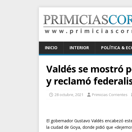
INICIO
INTERIOR
POLÍTICA & E
Valdés se mostró p
y reclamó federali
28 octubre, 2021
Primicias Corrientes
El gobernador Gustavo Valdés encabezó est
la ciudad de Goya, donde pidió que «dejemos