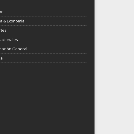
or
ica & Economía
rtes
nacionales
mación General
ra