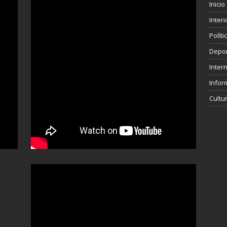
Inicio
Interi
Polít
Depo
Inter
Infor
Cultu