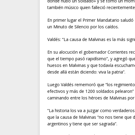
donde hubo un soldado» y se tomó un momen
también músico quien falleció recientemente
En primer lugar el Primer Mandatario saludó a
un Minuto de Silencio por los caídos.
Valdés: “La causa de Malvinas es la más signi
En su alocución el gobernador Corrientes r
que el tiempo pasó rapidísimo”, y agregó q
huesos en Malvinas y que todavía escucham
desde allá están diciendo: viva la patria”.
Luego Valdés rememoró que “los regimientos
efectivos y más de 1200 soldados pelearon”
caminando entre los héroes de Malvinas por 
“La historia los va a juzgar como verdaderos
que la causa de Malvinas “no nos tiene que di
argentinos y tiene que ser sagrada”.