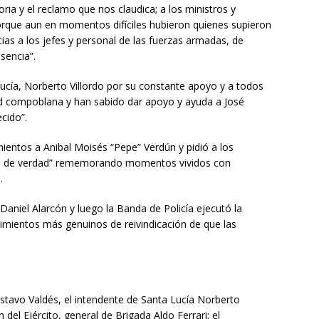
ia y el reclamo que nos claudica; a los ministros y
porque aun en momentos difíciles hubieron quienes supieron
ias a los jefes y personal de las fuerzas armadas, de
sencia”.
ucía, Norberto Villordo por su constante apoyo y a todos
dad compoblana y han sabido dar apoyo y ayuda a José
cido”.
entos a Anibal Moisés “Pepe” Verdún y pidió a los
éroe de verdad” rememorando momentos vividos con
.
Daniel Alarcón y luego la Banda de Policía ejecutó la
timientos más genuinos de reivindicación de que las
stavo Valdés, el intendente de Santa Lucía Norberto
 del Ejército, general de Brigada Aldo Ferrari; el