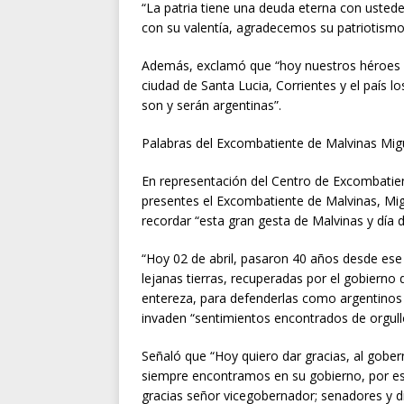
“La patria tiene una deuda eterna con ustedes
con su valentía, agradecemos su patriotismo 
Además, exclamó que “hoy nuestros héroes e
ciudad de Santa Lucia, Corrientes y el país l
son y serán argentinas”.
Palabras del Excombatiente de Malvinas Mig
En representación del Centro de Excombatiente
presentes el Excombatiente de Malvinas, Mig
recordar “esta gran gesta de Malvinas y día 
“Hoy 02 de abril, pasaron 40 años desde es
lejanas tierras, recuperadas por el gobierno
entereza, para defenderlas como argentinos v
invaden “sentimientos encontrados de orgullo,
Señaló que “Hoy quiero dar gracias, al gobe
siempre encontramos en su gobierno, por este
gracias señor vicegobernador; senadores y di