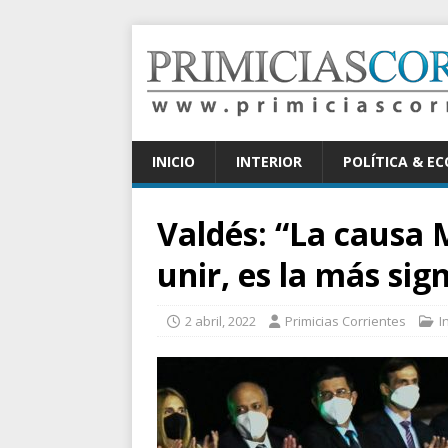
INICIO
INTERIOR
POLÍTICA & E
Valdés: “La causa 
unir, es la más sig
2 abril, 2022
Primicias Corrientes
I