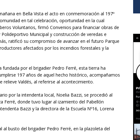
 mañana en Bella Vista el acto en conmemoración al 197º
omunidad en tal celebración, oportunidad en la cual
ros Voluntarios, firmó Convenios para financiar obras de
y Polideportivo Municipal y construcción de veredas e
más, ratificó su compromiso de avanzar en el futuro Parque
oductores afectados por los incendios forestales y la
 fundada por el brigadier Pedro Ferré, esta tierra ha
 cumplirse 197 años de aquel hecho histórico, acompañamos
relieve Valdés, al referirse al acontecimiento.
rio por la intendenta local, Noelia Bazzi, se procedió al
za Ferré, donde tuvo lugar al izamiento del Pabellón
ntendenta Bazzi y la directora de la Escuela Nº16, Lorena
 al busto del brigadier Pedro Ferré, en la plazoleta del