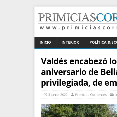
INICIO
INTERIOR
POLÍTICA & E
Valdés encabezó los
aniversario de Bell
privilegiada, de e
3 junio, 2022
Primicias Corrientes
I