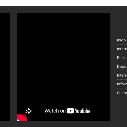
Inicio
Interi
Polít
Depo
Inter
Infor
Cultu