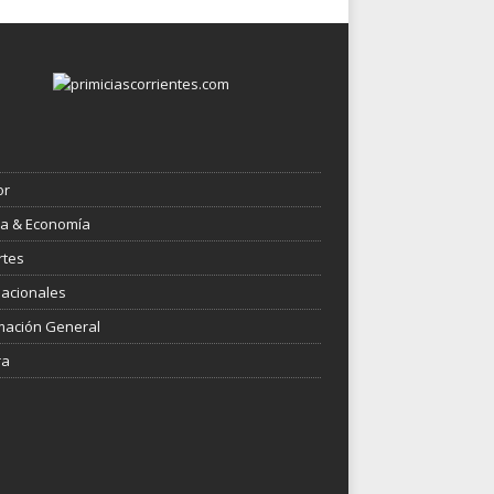
or
ica & Economía
rtes
nacionales
mación General
ra