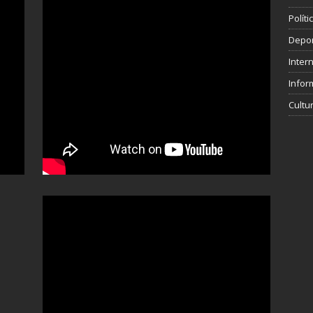
Polít
Depo
Inter
Infor
Cultu