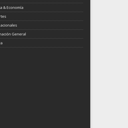
ica & Economía
rtes
nacionales
mación General
ra