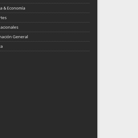
ica & Economía
rtes
nacionales
mación General
ra