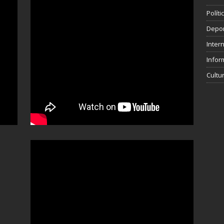
Polít
Depo
Inter
Infor
Cultu