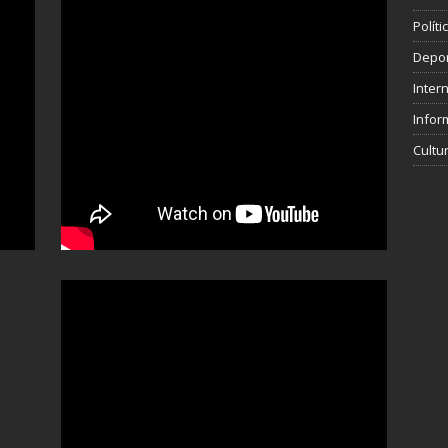
Polít
Depo
Inter
Infor
Cultu