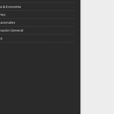
ica & Economía
rtes
nacionales
mación General
ra