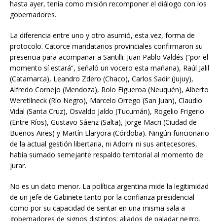
hasta ayer, tenía como misión recomponer el diálogo con los
gobernadores.
La diferencia entre uno y otro asumió, esta vez, forma de
protocolo. Catorce mandatarios provinciales confirmaron su
presencia para acompañar a Santilli: Juan Pablo Valdés (“por el
momento sí estará”, señaló un vocero esta mañana), Raúl Jalil
(Catamarca), Leandro Zdero (Chaco), Carlos Sadir (Jujuy),
Alfredo Cornejo (Mendoza), Rolo Figueroa (Neuquén), Alberto
Weretilneck (Río Negro), Marcelo Orrego (San Juan), Claudio
Vidal (Santa Cruz), Osvaldo Jaldo (Tucumán), Rogelio Frigerio
(Entre Ríos), Gustavo Sáenz (Salta), Jorge Macri (Ciudad de
Buenos Aires) y Martín Llaryora (Córdoba). Ningún funcionario
de la actual gestión libertaria, ni Adorni ni sus antecesores,
había sumado semejante respaldo territorial al momento de
jurar.
No es un dato menor. La política argentina mide la legitimidad
de un jefe de Gabinete tanto por la confianza presidencial
como por su capacidad de sentar en una misma sala a
gobernadores de signos distintos: aliados de paladar negro,