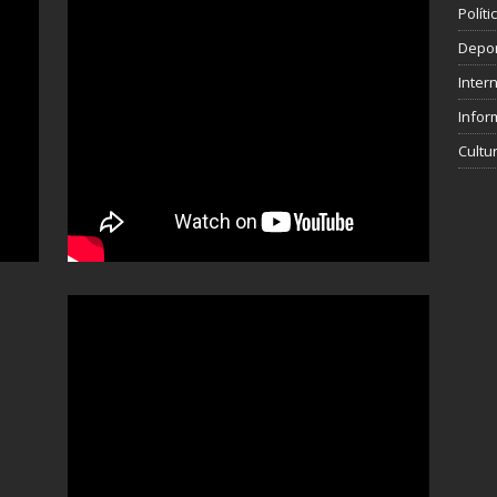
Polít
Depo
Inter
Infor
Cultu