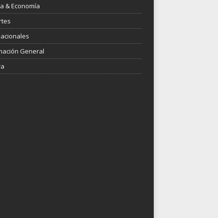
ica & Economía
rtes
nacionales
mación General
ra