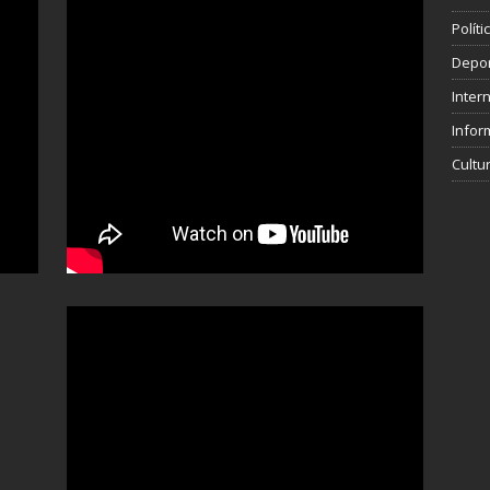
Polít
Depo
Inter
Infor
Cultu