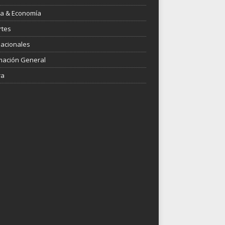
ica & Economía
rtes
nacionales
mación General
ra