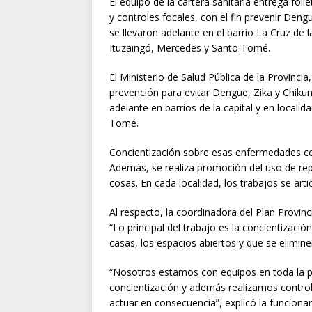
El equipo de la cartera sanitaria entrega fol
y controles focales, con el fin prevenir Deng
se llevaron adelante en el barrio La Cruz de la
Ituzaingó, Mercedes y Santo Tomé.
El Ministerio de Salud Pública de la Provinci
prevención para evitar Dengue, Zika y Chikun
adelante en barrios de la capital y en locali
Tomé.
Concientización sobre esas enfermedades con e
Además, se realiza promoción del uso de repe
cosas. En cada localidad, los trabajos se arti
Al respecto, la coordinadora del Plan Provinc
“Lo principal del trabajo es la concientización
casas, los espacios abiertos y que se elimine
“Nosotros estamos con equipos en toda la pr
concientización y además realizamos control
actuar en consecuencia”, explicó la funcionar