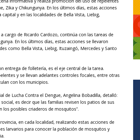
letería informativa y realiza promoción del uso de repelentes
ue, Zika y Chikungunya. En los últimos días, estas acciones
 capital y en las localidades de Bella Vista, Liebig,
a, a cargo de Ricardo Cardozo, continúa con las tareas de
gunya. En los últimos días, estas acciones se llevaron
dades como Bella Vista, Liebig, Ituzaingó, Mercedes y Santo
ntrega de folletería, es el eje central de la tarea.
lentes y se llevan adelantes controles focales, entre otras
culan con los municipios.
ial de Lucha Contra el Dengue, Angelina Bobadilla, detalló:
 social, es decir que las familias revisen los patios de sus
n los posibles criaderos de mosquitos”.
ovincia, en cada localidad, realizando estas acciones de
es larvarios para conocer la población de mosquitos y
ia.