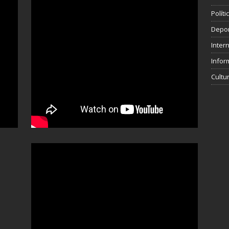
Polít
Depo
Inter
Infor
Cultu