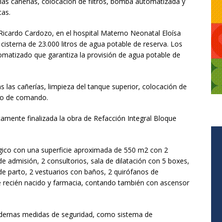
las cañerías, colocación de filtros, bomba automatizada y
cas.
, Ricardo Cardozo, en el hospital Materno Neonatal Eloísa
 cisterna de 23.000 litros de agua potable de reserva. Los
omatizado que garantiza la provisión de agua potable de
s las cañerías, limpieza del tanque superior, colocación de
ero de comando.
icamente finalizada la obra de Refacción Integral Bloque
gico con una superficie aproximada de 550 m2 con 2
de admisión, 2 consultorios, sala de dilatación con 5 boxes,
de parto, 2 vestuarios con baños, 2 quirófanos de
de recién nacido y farmacia, contando también con ascensor
dernas medidas de seguridad, como sistema de