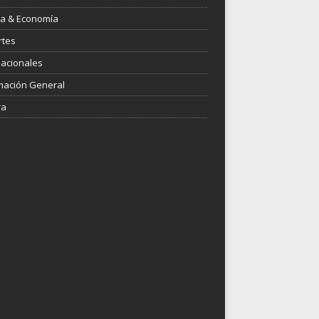
ica & Economía
rtes
nacionales
mación General
ra