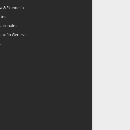
ica & Economía
rtes
nacionales
mación General
ra