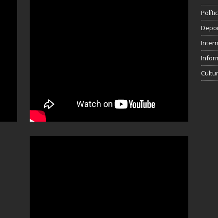
Polít
Depo
Inter
Infor
Cultu