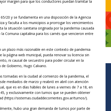
ayor margen para que los conductores puedan tramitar la
165/20 y se fundamenta en una disposición de la Agencia
iza y faculta a los municipios a prorrogar los vencimientos
ta la situación sanitaria originada por la pandemia causada
ó la Comuna capitalina para los carnés que vencieron entre
on un plazo más razonable en este contexto de pandemia
e la página web municipal, pueda renovar su licencia sin
nto, ni causal de secuestro para poder circular en la
ón de Gobierno, Hugo Calvano.
as tomadas en la ciudad al comienzo de la pandemia, el
sde mediados de marzo y reabrió en abril con atención
tual, que es en días hábiles de lunes a viernes de 7 a 18, en
845, y exclusivamente con turnos que se pueden obtener
d (https://sistemas.ciudaddecorrientes.gov.ar/turnos/).
almente, hubo una gran demanda de turnos por parte de