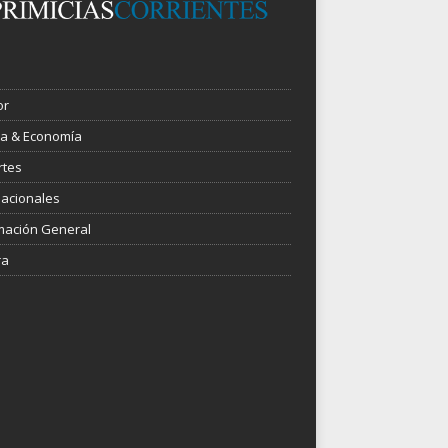
or
ica & Economía
rtes
nacionales
mación General
ra