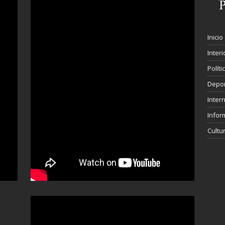
Inicio
Interi
Polít
Depo
Inter
Infor
Cultu