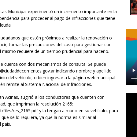
altas Municipal experimentó un incremento importante en la
pendencia para proceder al pago de infracciones que tiene
 deuda.
iudadanos que estén próximos a realizar la renovación o
ducir, tomar las precauciones del caso para gestionar con
 el mismo requiere de un tiempo prudencial para hacerlo.
o se cuenta con dos mecanismos de consulta. Se puede
tas@ciudaddecorrientes.gov.ar indicando nombre y apellido
 del vehículo, o bien ingresar a la página web municipal
ién remite al Sistema Nacional de Infracciones.
uan Acinas, sugirió a los conductores que cuenten con
udad, que impriman la resolución 2165:
lt/files/res_2165.pdf y la tengan a mano en su vehículo, para
e que se lo requiera, ya que la norma es similar al
 país.