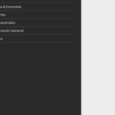
ica & Economía
rtes
nacionales
mación General
ra