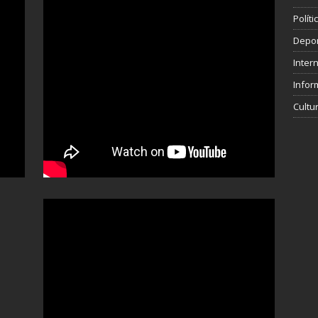
Polít
Depo
Inter
Infor
Cultu