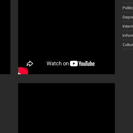
Polít
Depo
Inter
Infor
Cultu