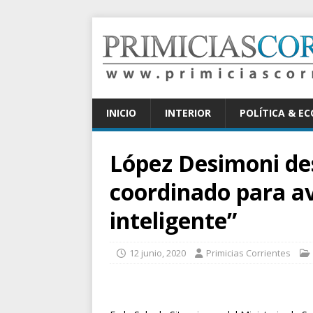
INICIO
INTERIOR
POLÍTICA & E
López Desimoni des
coordinado para a
inteligente”
12 junio, 2020
Primicias Corrientes