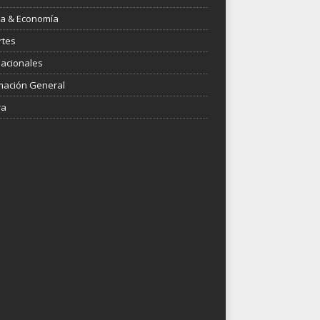
ica & Economía
rtes
nacionales
mación General
ra