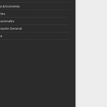
ica & Economía
rtes
nacionales
mación General
ra