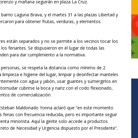
 Lorenzo y mañana seguirán en plaza La Cruz.
el barrio Laguna Brava, y el martes 31 a las plazas Libertad y
cercaron para obtener frutas, verduras, y elementos
ores están separados y no se permite a los vecinos tocar los
os feriantes. Se dispusieron en el lugar de todas las
nden para dar cumplimiento a la normativa.
e personas, se respeta la distancia como mínimo de 2
 limpieza e higiene del lugar, limpiar y desinfectar manteles
entemente con agua y jabón, usar guantes y sumergirlos en
stornudar cubrirse la boca y nariz con el codo flexionado,
entos de comercialización.
n Esteban Maldonado Yonna aclaró que “en este momento
s ferias con frecuencia reducida, pero es importante seguir
enta minorista. Aquí la gente solo accede a productos
creto de Necesidad y Urgencia dispuesto por el Presidente”.