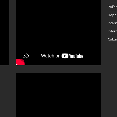
Polít
Depo
Inter
Infor
Cultu