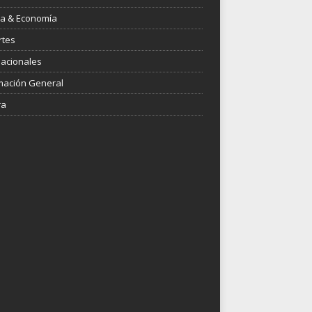
ica & Economía
rtes
nacionales
mación General
ra