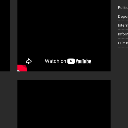
Polít
Depo
Inter
Infor
Cultu