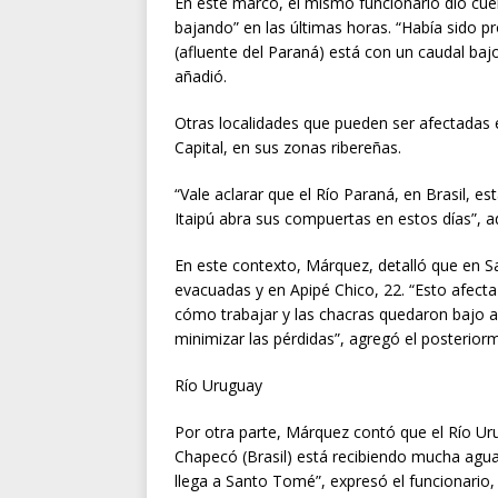
En este marco, el mismo funcionario dio cuen
bajando” en las últimas horas. “Había sido pr
(afluente del Paraná) está con un caudal baj
añadió.
Otras localidades que pueden ser afectadas en
Capital, en sus zonas ribereñas.
“Vale aclarar que el Río Paraná, en Brasil, est
Itaipú abra sus compuertas en estos días”, ade
En este contexto, Márquez, detalló que en S
evacuadas y en Apipé Chico, 22. “Esto afecta a
cómo trabajar y las chacras quedaron bajo 
minimizar las pérdidas”, agregó el posterior
Río Uruguay
Por otra parte, Márquez contó que el Río Ur
Chapecó (Brasil) está recibiendo mucha agua; 
llega a Santo Tomé”, expresó el funcionario