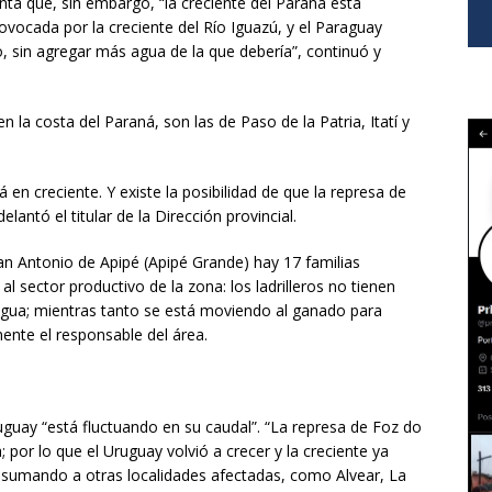
ta que, sin embargo, “la creciente del Paraná está
ovocada por la creciente del Río Iguazú, y el Paraguay
o, sin agregar más agua de la que debería”, continuó y
 la costa del Paraná, son las de Paso de la Patria, Itatí y
á en creciente. Y existe la posibilidad de que la represa de
lantó el titular de la Dirección provincial.
an Antonio de Apipé (Apipé Grande) hay 17 familias
l sector productivo de la zona: los ladrilleros no tienen
agua; mientras tanto se está moviendo al ganado para
mente el responsable del área.
uguay “está fluctuando en su caudal”. “La represa de Foz do
por lo que el Uruguay volvió a crecer y la creciente ya
, sumando a otras localidades afectadas, como Alvear, La