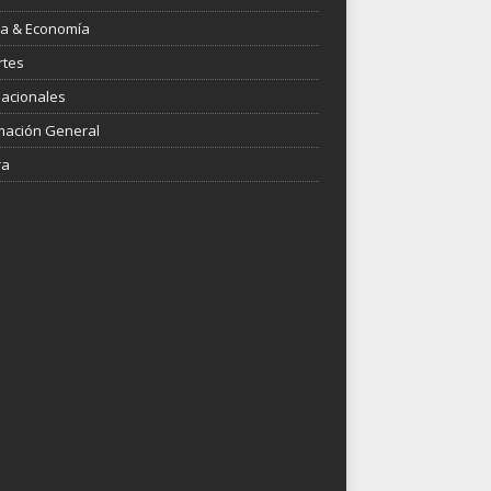
ica & Economía
rtes
nacionales
mación General
ra