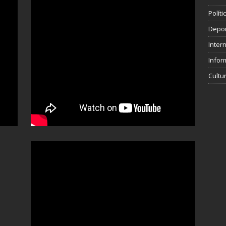
Polít
Depo
Inter
Infor
Cultu