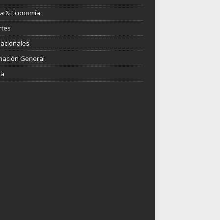
ica & Economía
rtes
nacionales
mación General
ra