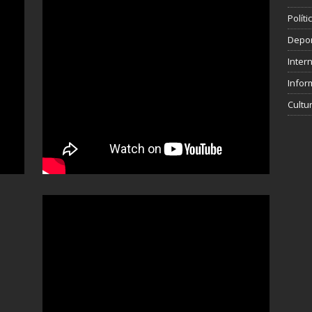
Polít
Depo
Inter
Infor
Cultu