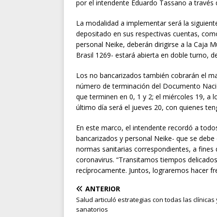
por el intendente Eduardo Tassano a través d
La modalidad a implementar será la siguiente
depositado en sus respectivas cuentas, como
personal Neike, deberán dirigirse a la Caja 
Brasil 1269- estará abierta en doble turno, d
Los no bancarizados también cobrarán el ma
número de terminación del Documento Nacion
que terminen en 0, 1 y 2; el miércoles 19, a 
último día será el jueves 20, con quienes te
En este marco, el intendente recordó a todo
bancarizados y personal Neike- que se debe c
normas sanitarias correspondientes, a fines
coronavirus. “Transitamos tiempos delicado
recíprocamente. Juntos, lograremos hacer fr
ANTERIOR
Salud articuló estrategias con todas las clínicas 
sanatorios