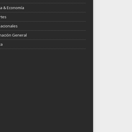
ica & Economía
rtes
nacionales
mación General
ra