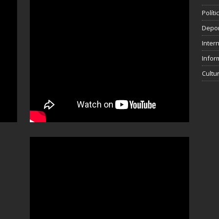
Polít
Depo
Inter
Infor
Cultu