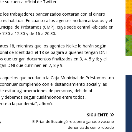
e su cuenta oficial de Twitter.
: los trabajadores bancarizados contarán con el dinero
 es habitual. En cuanto a los agentes no bancarizados y el
Municipal de Préstamos (CMP), cuya sede central -ubicada en
e 7.30 a 12.30 y de 16 a 20.30.
rtes 18, mientras que los agentes Neike lo harán según
al de Identidad: el 18 se pagará a quienes tengan DNI
los que tengan documentos finalizados en 3, 4, 5 y 6; y el
ngan DNI que culminen en 7, 8 y 9.
s aquellos que acudan a la Caja Municipal de Préstamos -no
ontinuar cumpliendo con el distanciamiento social y las
 de evitar aglomeraciones de personas, debido al
s y debemos seguir cuidándonos entre todos,
ente a la pandemia”, afirmó.
SIGUIENTE
y
El Priar de Ituzaingó recuperó ganado vacuno
denunciado como robado