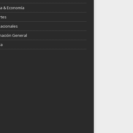
ica & Economía
rtes
nacionales
mación General
ra