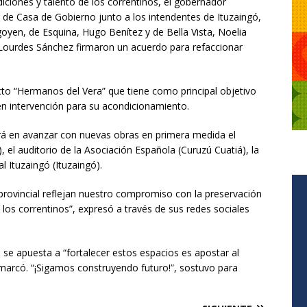
adiciones y talento de los correntinos, el gobernador
de Casa de Gobierno junto a los intendentes de Ituzaingó,
goyen, de Esquina, Hugo Benítez y de Bella Vista, Noelia
, Lourdes Sánchez firmaron un acuerdo para refaccionar
to “Hermanos del Vera” que tiene como principal objetivo
en intervención para su acondicionamiento.
tirá en avanzar con nuevas obras en primera medida el
a), el auditorio de la Asociación Española (Curuzú Cuatiá), la
al Ituzaingó (Ituzaingó).
provincial reflejan nuestro compromiso con la preservación
de los correntinos”, expresó a través de sus redes sociales
se apuesta a “fortalecer estos espacios es apostar al
remarcó. “¡Sigamos construyendo futuro!”, sostuvo para