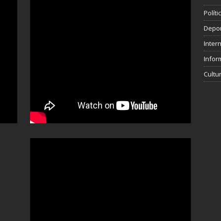
Polít
Depo
Inter
Infor
Cultu