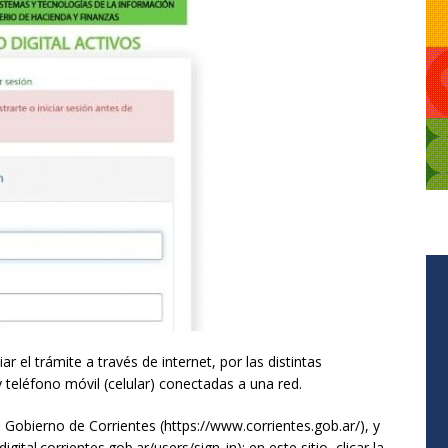
iar el trámite a través de internet, por las distintas
teléfono móvil (celular) conectadas a una red.
el Gobierno de Corrientes (https://www.corrientes.gob.ar/), y
gital.corrientes.gob.ar/users/sign_in); en este sitio, clicar la