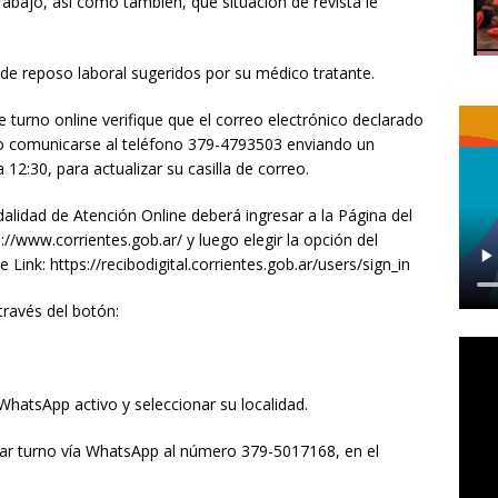
trabajo, así como también, qué situación de revista le
 de reposo laboral sugeridos por su médico tratante.
 turno online verifique que el correo electrónico declarado
ario comunicarse al teléfono 379-4793503 enviando un
2:30, para actualizar su casilla de correo.
dalidad de Atención Online deberá ingresar a la Página del
://www.corrientes.gob.ar/ y luego elegir la opción del
e Link: https://recibodigital.corrientes.gob.ar/users/sign_in
través del botón:
atsApp activo y seleccionar su localidad.
itar turno vía WhatsApp al número 379-5017168, en el