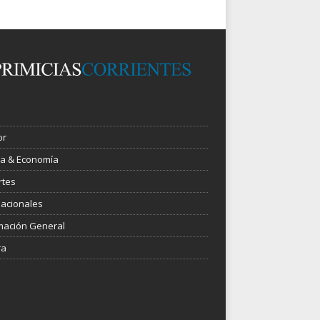
or
ica & Economía
rtes
nacionales
mación General
ra