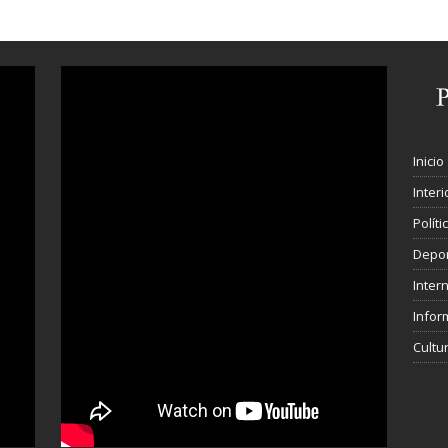
Inicio
Interi
Polít
Depo
Inter
Infor
Cultu