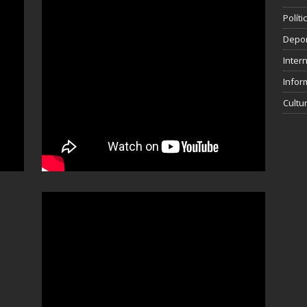
Polít
Depo
Inter
Infor
Cultu