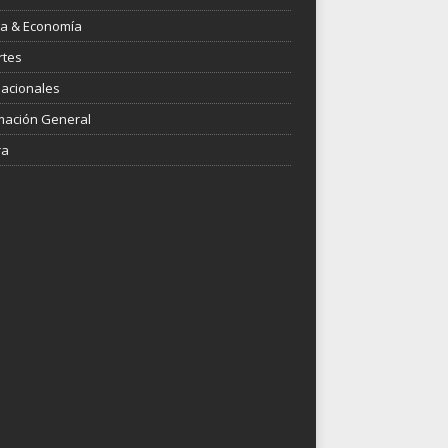
ica & Economía
rtes
nacionales
mación General
ra