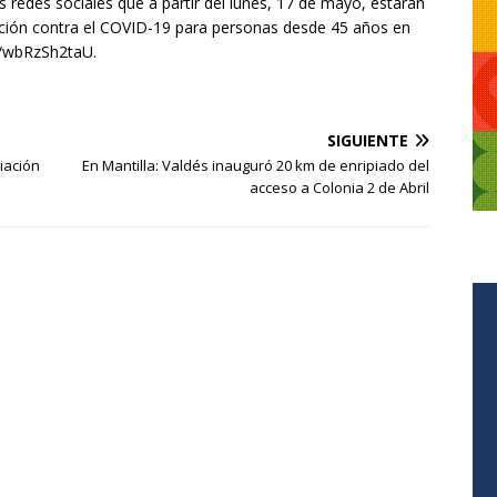
s redes sociales que a partir del lunes, 17 de mayo, estarán
ación contra el COVID-19 para personas desde 45 años en
co/wbRzSh2taU.
SIGUIENTE
liación
En Mantilla: Valdés inauguró 20 km de enripiado del
acceso a Colonia 2 de Abril