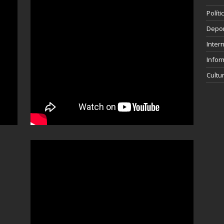
Polít
Depo
Inter
Infor
Cultu