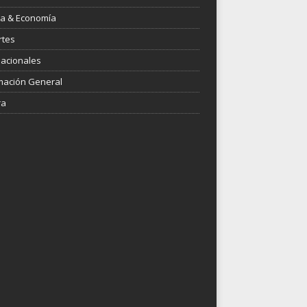
ica & Economía
rtes
nacionales
mación General
ra