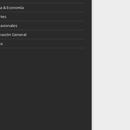
ica & Economía
rtes
nacionales
mación General
ra