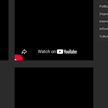
Polít
Depo
Inter
Infor
Cultu