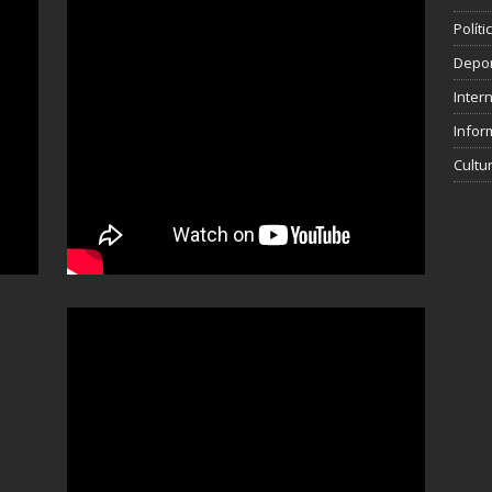
Polít
Depo
Inter
Infor
Cultu