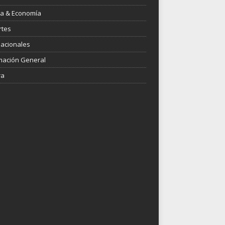
ica & Economía
rtes
nacionales
mación General
ra