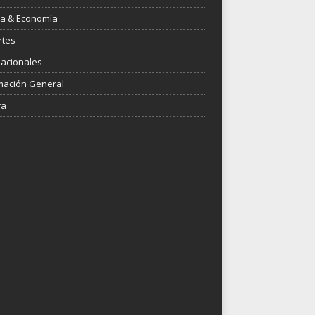
ica & Economía
rtes
nacionales
mación General
ra