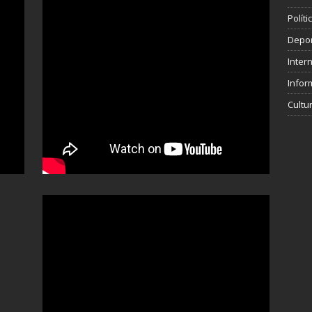
Polít
Depo
Inter
Infor
Cultu