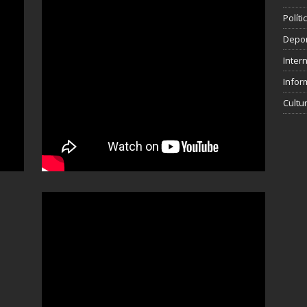
Polít
Depo
Inter
Infor
Cultu