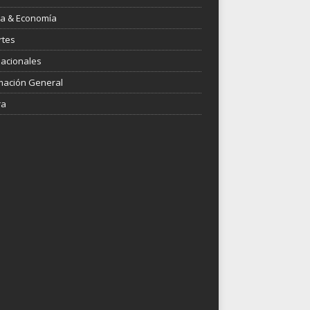
ica & Economía
rtes
nacionales
mación General
ra